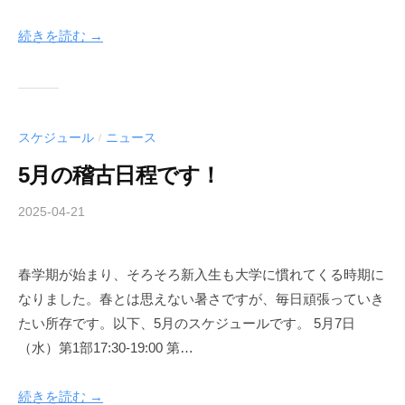
o
ト
C
続きを読む →
l
u
b
スケジュール
ニュース
/
5月の稽古日程です！
2025-04-21
b
/
y
0
A
件
春学期が始まり、そろそろ新入生も大学に慣れてくる時期に
i
の
なりました。春とは思えない暑さですが、毎日頑張っていき
k
コ
i
メ
たい所存です。以下、5月のスケジュールです。 5月7日
d
ン
（水）第1部17:30-19:00 第…
o
ト
C
続きを読む →