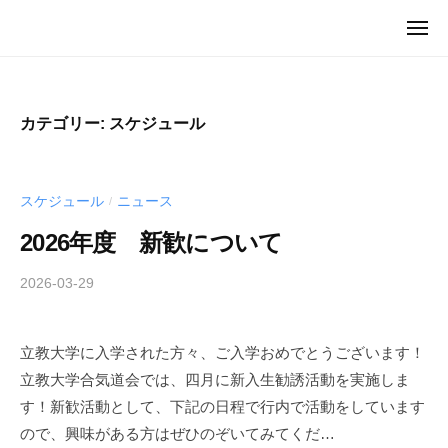
ュ
教
コ
ー
メ
大
ン
立
立
ニ
学
ュ
テ
教
教
ー
合
大
ン
大
気
学
ツ
カテゴリー:
スケジュール
学
道
唯
へ
合
会
一
ス
気
の
キ
スケジュール
ニュース
/
道
公
ッ
会
2026年度 新歓について
認
プ
武
2026-03-29
b
/
道
y
0
系
A
件
サ
立教大学に入学された方々、ご入学おめでとうございます！
i
の
ー
立教大学合気道会では、四月に新入生勧誘活動を実施しま
k
コ
ク
i
メ
す！新歓活動として、下記の日程で行内で活動をしています
ル
d
ン
ので、興味がある方はぜひのぞいてみてくだ…