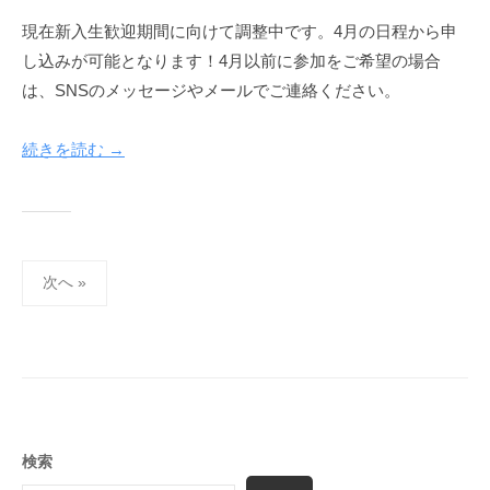
A
現在新入生歓迎期間に向けて調整中です。4月の日程から申
i
し込みが可能となります！4月以前に参加をご希望の場合
k
i
は、SNSのメッセージやメールでご連絡ください。
d
o
続きを読む →
C
l
u
b
投
次へ »
稿
の
ペ
ー
ジ
送
検索
り