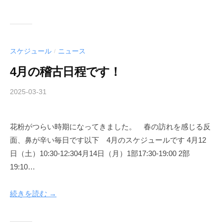
l
u
b
スケジュール
ニュース
/
4月の稽古日程です！
2025-03-31
b
/
y
0
A
件
花粉がつらい時期になってきました。 春の訪れを感じる反
i
の
面、鼻が辛い毎日です以下 4月のスケジュールです 4月12
k
コ
i
メ
日（土）10:30-12:304月14日（月）1部17:30-19:00 2部
d
ン
19:10…
o
ト
C
続きを読む →
l
u